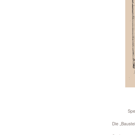
Spen
Die „Bauste