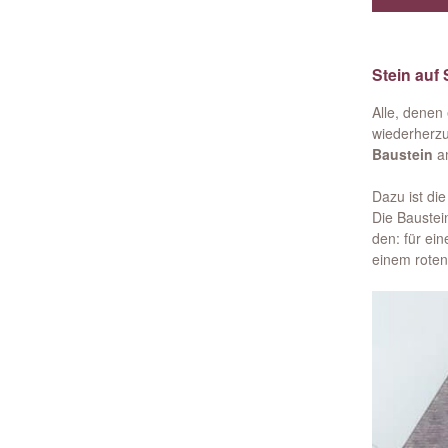
Stein auf
Alle, denen
wiederherzu
Baustein
am
Dazu ist di
Die Baustei
den: für ei
einem roten