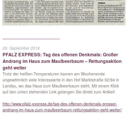
20. September 2016
PFALZ EXPRESS: Tag des offenen Denkmals: Großer
Andrang im Haus zum Maulbeerbaum – Rettungsaktion
geht weiter
Trotz der heißen Temperaturen kamen am Wochenende
ungewöhnlich viele Interessierte in den Hof Marktstraße 92/94 in
Landau, wo das Haus zum Maulbeerbaum steht. Mit einem Klick
auf den unten stehenden Link gelangen Sie direkt zum Artikel!
http://www.pfalz-express.de/tag-des-offenen-denkmals-grosser-
andrang-im-haus-zum-maulbeerbaum-rettungsaktion-geht-weiter/